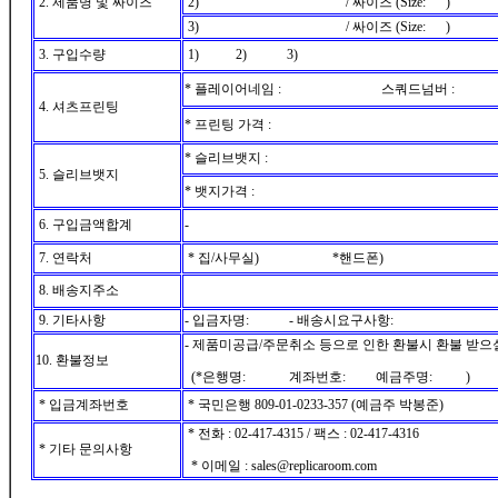
2. 제품명 및 싸이즈
2) / 싸이즈 (Size: )
3) / 싸이즈 (Size: )
3. 구입수량
1) 2) 3)
* 플레이어네임 : 스쿼드넘버 :
4. 셔츠프린팅
* 프린팅 가격 :
* 슬리브뱃지 :
5. 슬리브뱃지
* 뱃지가격 :
6. 구입금액합계
-
7. 연락처
* 집/사무실) *핸드폰)
8. 배송지주소
9. 기타사항
- 입금자명: - 배송시요구사항:
- 제품미공급/주문취소 등으로 인한 환불시 환불 받으
10. 환불정보
(*은행명: 계좌번호: 예금주명: )
* 입금계좌번호
* 국민은행 809-01-0233-357 (예금주 박봉준)
* 전화 : 02-417-4315 / 팩스 : 02-417-4316
* 기타 문의사항
* 이메일 : sales@replicaroom.com