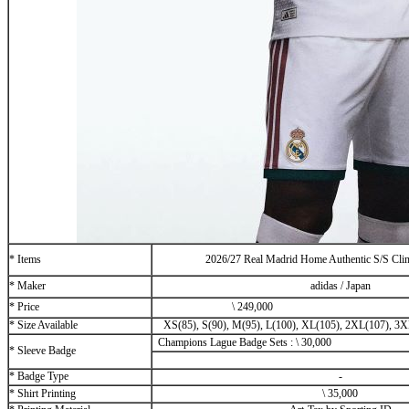
* Items
2026/27 Real Madrid Home Authentic S/S Clim
* Maker
adidas / Japan
* Price
\
249,000
* Size Available
XS(85), S(90), M(95), L(100), XL(105), 2XL(107), 3X
Champions Lague Badge Sets :
\
30,000
* Sleeve Badge
* Badge Type
-
* Shirt Printing
\
35,000