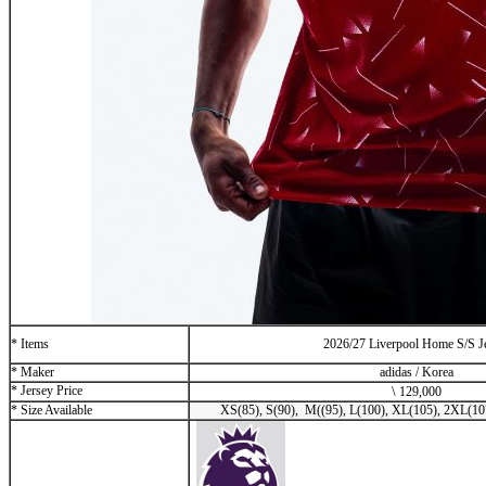
* Items
2026/27 Liverpool Home S/S J
* Maker
adidas / Korea
* Jersey Price
\
129,000
* Size Available
XS(85), S(90), M((95), L(100), XL(105), 2XL(10