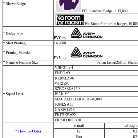
* Sleeve Badge
\
EPL Standard Badge :
15,000
No Room For racsim badge:
\
10,00
* Badge Type
PVC
by
* Shirt Printing
\
40,000
* Printing Material
PVC
by
* Name & Number Size
58mm Letter/258mm Numb
VIRGIL # 4
ENDO #3
KERKEZ #6
WIRTZ#7
SZBOSZLAI # 8
* Squad Lists
ISAK # 9
MAC ALLISTER # 10
\
40,000
JONES # 17
GAKPO #18
EKITIKE #22
FRIMPONG #30
e-mail
sales@r
* How To Order
Tel
02
Fax
02