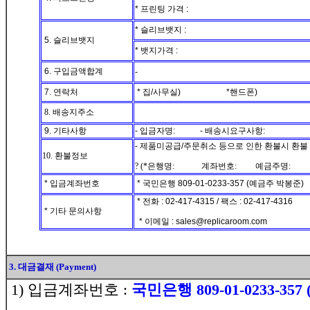
* 프린팅 가격 :
* 슬리브뱃지 :
5. 슬리브뱃지
* 뱃지가격 :
6. 구입금액합계
-
7. 연락처
* 집/사무실) *핸드폰)
8. 배송지주소
9. 기타사항
- 입금자명: - 배송시요구사항:
- 제품미공급/주문취소 등으로 인한 환불시 환불
10. 환불정보
? (*은행명: 계좌번호: 예금주명: 
* 입금계좌번호
* 국민은행 809-01-0233-357 (예금주 박봉준)
* 전화 : 02-417-4315 / 팩스 : 02-417-4316
* 기타 문의사항
* 이메일 : sales@replicaroom.com
3. 대금결재 (Payment)
1) 입금계좌번호 :
국민은행 809-01-0233-35