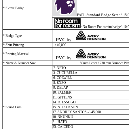
* Sleeve Badge
FAPL Standard Badge Sets :
\
1
5
,
: No Room For racsim badge:
\
10,
* Badge Type
PVC
by
* Shirt Printing
\
40,000
* Printing Material
PVC
by
* Name & Number Size
50mm Letter / 230 mm Number Play
7. NETO
3. CUCURELLA
6. COLWILL
8. ENZO
9. DELAP
10. PALMER
11. GITTENS
14. D. ESSUGO
* Squad Lists
15. N. JACKSON
17. ANDREY SANTOS -
\
45,000
18. NKUNKU
21. HATO
25. CAICEDO