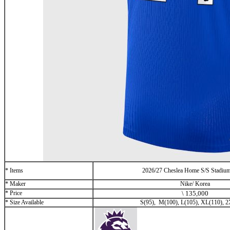
* Items
2026/27 Cheslea Home S/S Stadium
* Maker
Nike/ Korea
* Price
\
135
,000
* Size Available
S(95), M(100), L(105), XL(110), 