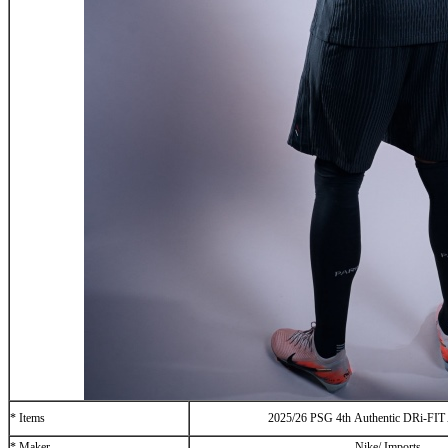
* Items
2025/26 PSG 4th Authentic DRi-FIT
* Maker
Nike/ Imports