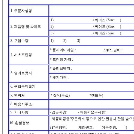
1. 주문자성명
1) / 싸이즈 (Size: )
2. 제품명 및 싸이즈
2) / 싸이즈 (Size: )
3) / 싸이즈 (Size: )
3. 구입수량
1) 2) 3)
* 플레이어네임 : 스쿼드넘버 :
4. 셔츠프린팅
* 프린팅 가격 :
* 슬리브뱃지 :
5. 슬리브뱃지
* 뱃지가격 :
6. 구입금액합계
-
7. 연락처
* 집/사무실) *핸드폰)
8. 배송지주소
9. 기타사항
- 입금자명: - 배송시요구사항:
- 제품미공급/주문취소 등으로 인한 환불시 환불 받으
10. 환불정보
? (*은행명: 계좌번호: 예금주명: )