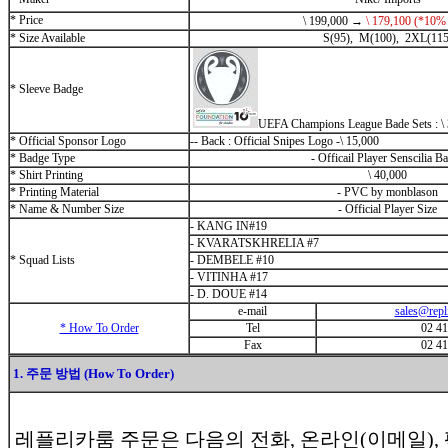
* Price
\
199,000
→
\
179,100
(*10%
* Size Available
S(95), M(100), 2XL(115
* Sleeve Badge
UEFA Champions League Bade Sets :
\
* Official Sponsor Logo
-- Back : Official Snipes Logo -
\
15,000
* Badge Type
- Officail Player Senscilia B
* Shirt Printing
\
40,000
* Printing Material
- PVC by monblason
* Name & Number Size
- Official Player Size
- KANG IN#19
- KVARATSKHRELIA #7
* Squad Lists
- DEMBELE #10
- VITINHA #17
- D. DOUE #14
e-mail
sales@rep
* How To Order
Tel
02 4
Fax
02 4
1. 주문 방법 (How To Order)
레플리카룸 주문은 다음의 전화, 온라인(이메일),