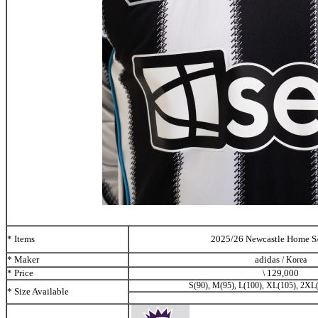
* Items
2025/26 Newcastle Home S/
* Maker
adidas
/ Korea
* Price
129,000
\
S(90), M(95), L(100), XL(105), 2XL
* Size Available