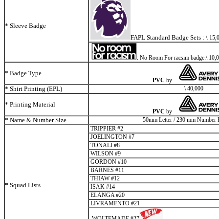
* Sleeve Badge
FAPL Standard Badge Sets :
\
1
5
,
: No Room For racsim badge:
\
10,0
* Badge Type
PVC
by
* Shirt Printing (EPL)
\
40,000
* Printing Material
PVC
by
* Name & Number Size
50mm Letter / 230 mm Number P
TRIPPIER #2
JOELINGTON #7
TONALI #8
WILSON #9
GORDON #10
BARNES #11
THIAW #12
*
Squad Lists
ISAK #14
ELANGA #20
LIVRAMENTO #21
WOLTEMADE #27