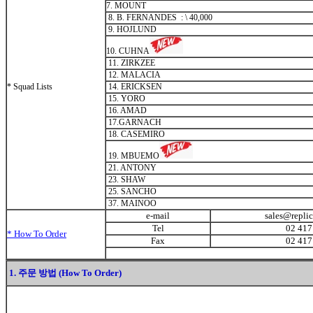
7. MOUNT
8. B. FERNANDES
:
\
40,000
9. HOJLUND
10. CUHNA
11. ZIRKZEE
12. MALACIA
* Squad Lists
14. ERICKSEN
15. YORO
16. AMAD
17.GARNACH
18. CASEMIRO
19. MBUEMO
21. ANTONY
23. SHAW
25. SANCHO
37. MAINOO
e-mail
sales@repli
Tel
02 417
* How To Order
Fax
02 417
1. 주문 방법 (How To Order)