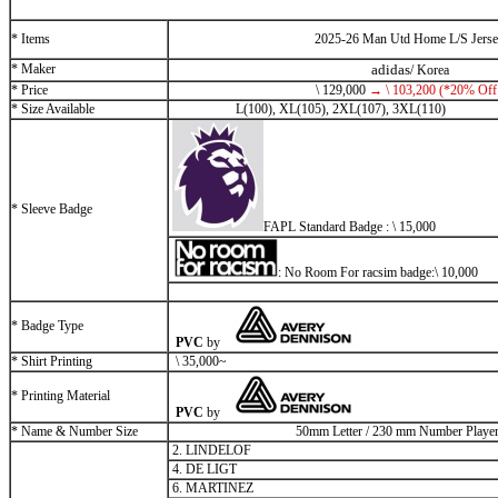
* Items
2025-26 Man Utd Home L/S Jers
* Maker
adidas
/ Korea
* Price
\
129,000
→
\
103,200 (*20% Off
* Size Available
L(100), XL(105), 2XL(107), 3XL(110)
* Sleeve Badge
FAPL Standard Badge :
\
15,000
: No Room For racsim badge:
\
10,000
* Badge Type
PVC
by
* Shirt Printing
\
35,000
~
* Printing Material
PVC
by
* Name & Number Size
50mm Letter / 230 mm Number Player
2. LINDELOF
4. DE LIGT
6. MARTINEZ