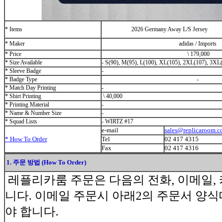
* Items
2026 Germany Away L/S Jersey
* Maker
adidas / Imports
* Price
\
179,000
* Size Available
- S(90), M(95), L(100), XL(105), 2XL(107), 3XL
*
Sl
eeve Badge
-
* Badge Type
-
* Match Day Printing
-
* Shirt Printing
\
40,000
* Printing Material
-
* Name & Number Size
-
* Squad Lists
- WIRTZ #17
e-mail
sales@replicaroom.
* How To Order
Tel
02 417 4315
Fax
02 417 4316
1. 주문 방법 (How To Order)
레플리카룸 주문은 다음의 전화, 이메일
니다. 이메일 주문시 아래2의 주문서 양
야 합니다.