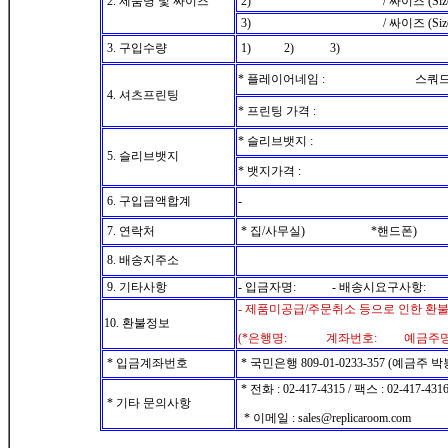
2. 제품명 및 싸이즈
2) / 싸이즈 (Size
3) / 싸이즈 (Size
3. 구입수량
1) 2) 3)
* 플레이어네임 : 스쿼드넘
4. 셔츠프린팅
* 프린팅 가격 :
* 슬리브뱃지 :
5. 슬리브뱃지
* 뱃지가격 :
6. 구입금액합계
-
7. 연락처
* 집/사무실) *핸드폰)
8. 배송지주소
9. 기타사항
- 입금자명: - 배송시요구사항:
- 제품미공급/주문취소 등으로 인한 환
10. 환불정보
(*은행명: 계좌번호: 예금주
* 입금계좌번호
* 국민은행 809-01-0233-357 (예금주 
* 전화 : 02-417-4315 / 팩스 : 02-417-431
* 기타 문의사항
* 이메일 : sales@replicaroom.com