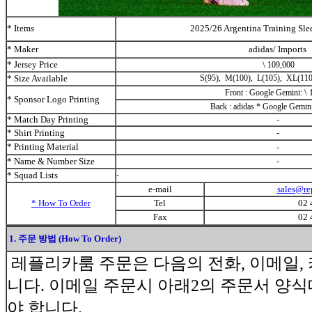
* Items
2025/26 Argentina Training Sle
* Maker
adidas/ Imports
* Jersey Price
\
109
,000
* Size Available
S(95), M(100), L(105), XL(11
\
Front : Google Gemini:
* Sponsor Logo Printing
Back :
adidas * Google Gemin
* Match Day Printing
-
* Shirt Printing
-
* Printing Material
-
* Name & Number Size
-
* Squad Lists
-
e-mail
sales@re
* How To Order
Tel
02 
Fax
02 
1. 주문 방법 (How To Order)
레플리카룸 주문은 다음의 전화, 이메일
니다. 이메일 주문시 아래2의 주문서 양
야 합니다.