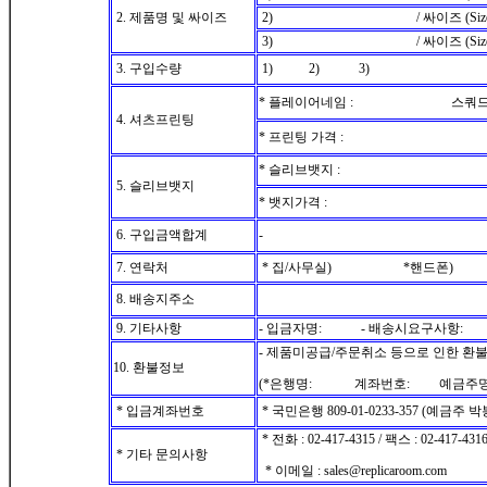
2. 제품명 및 싸이즈
2) / 싸이즈 (Size
3) / 싸이즈 (Size
3. 구입수량
1) 2) 3)
* 플레이어네임 : 스쿼드넘
4. 셔츠프린팅
* 프린팅 가격 :
* 슬리브뱃지 :
5. 슬리브뱃지
* 뱃지가격 :
6. 구입금액합계
-
7. 연락처
* 집/사무실) *핸드폰)
8. 배송지주소
9. 기타사항
- 입금자명: - 배송시요구사항:
- 제품미공급/주문취소 등으로 인한 환
10. 환불정보
(*은행명: 계좌번호: 예금주
* 입금계좌번호
* 국민은행 809-01-0233-357 (예금주 
* 전화 : 02-417-4315 / 팩스 : 02-417-431
* 기타 문의사항
* 이메일 : sales@replicaroom.com