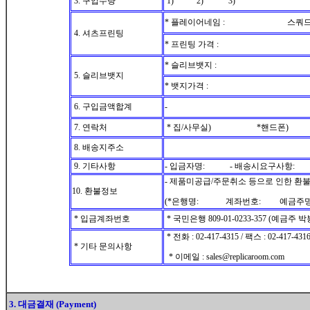
3. 구입수량
1) 2) 3)
* 플레이어네임 : 스쿼드넘
4. 셔츠프린팅
* 프린팅 가격 :
* 슬리브뱃지 :
5. 슬리브뱃지
* 뱃지가격 :
6. 구입금액합계
-
7. 연락처
* 집/사무실) *핸드폰)
8. 배송지주소
9. 기타사항
- 입금자명: - 배송시요구사항:
- 제품미공급/주문취소 등으로 인한 환
10. 환불정보
(*은행명: 계좌번호: 예금주
* 입금계좌번호
* 국민은행 809-01-0233-357 (예금주 
* 전화 : 02-417-4315 / 팩스 : 02-417-431
* 기타 문의사항
* 이메일 : sales@replicaroom.com
3. 대금결재 (Payment)