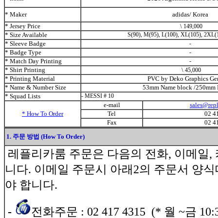
* Maker
adidas/ Korea
* Jersey Price
\
149,000
* Size Available
S(90), M(95), L(100), XL(105), 2XL(
* Sleeve Badge
-
* Badge Type
-
* Match Day Printing
-
* Shirt Printing
\
45
,000
* Printing Material
PVC by Deko Graphics Ge
* Name & Number Size
53mm Name block /250mm
* Squad Lists
- MESSI # 10
e-mail
sales@rep
* How To Order
Tel
02 4
Fax
02 4
1. 주문 방법 (How To Order)
레플리카룸 주문은 다음의 전화, 이메일
니다. 이메일 주문시 아래2의 주문서 양
야 합니다.
-
전화주문 : 02 417 4315 (* 월 ~금 10: