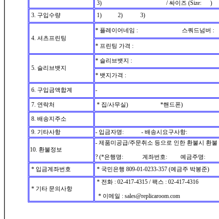
3) / 싸이즈 (Size: )
3. 구입수량
1) 2) 3)
* 플레이어네임 : 스쿼드넘버 :
4. 셔츠프린팅
* 프린팅 가격 :
* 슬리브뱃지 :
5. 슬리브뱃지
* 뱃지가격 :
6. 구입금액합계
-
7. 연락처
* 집/사무실) *핸드폰)
8. 배송지주소
9. 기타사항
- 입금자명: - 배송시요구사항:
- 제품미공급/주문취소 등으로 인한 환불시 환불
10. 환불정보
? (*은행명: 계좌번호: 예금주명: 
* 입금계좌번호
* 국민은행 809-01-0233-357 (예금주 박봉준)
* 전화 : 02-417-4315 / 팩스 : 02-417-4316
* 기타 문의사항
* 이메일 : sales@replicaroom.com