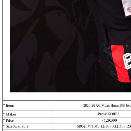
* Items
2025-26 AC Milan Home S/S Jer
* Maker
Puma/ KOREA
* Price
\
1
29
,000
* Size Available
S(95), M(100), L(105), XL(110), 2