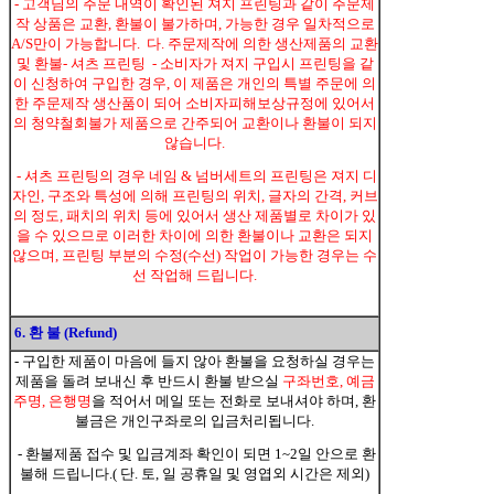
- 고객님의 주문 내역이 확인된 져지 프린팅과 같이 주문제
작 상품은 교환, 환불이 불가하며, 가능한 경우 일차적으로
A/S만이 가능합니다. 다. 주문제작에 의한 생산제품의 교환
및 환불- 셔츠 프린팅 - 소비자가 져지 구입시 프린팅을 같
이 신청하여 구입한 경우, 이 제품은 개인의 특별 주문에 의
한 주문제작 생산품이 되어 소비자피해보상규정에 있어서
의 청약철회불가 제품으로 간주되어 교환이나 환불이 되지
않습니다.
- 셔츠 프린팅의 경우 네임 & 넘버세트의 프린팅은 져지 디
자인, 구조와 특성에 의해 프린팅의 위치, 글자의 간격, 커브
의 정도, 패치의 위치 등에 있어서 생산 제품별로 차이가 있
을 수 있으므로 이러한 차이에 의한 환불이나 교환은 되지
않으며, 프린팅 부분의 수정(수선) 작업이 가능한 경우는 수
선 작업해 드립니다.
6. 환 불 (Refund)
- 구입한 제품이 마음에 들지 않아 환불을 요청하실 경우는
제품을 돌려 보내신 후 반드시 환불 받으실
구좌번호, 예금
주명, 은행명
을 적어서 메일 또는 전화로 보내셔야 하며, 환
불금은 개인구좌로의 입금처리됩니다.
- 환불제품 접수 및 입금계좌 확인이 되면 1~2일 안으로 환
불해 드립니다.( 단. 토, 일 공휴일 및 영엽외 시간은 제외)