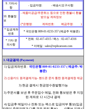
9. 기타사
- 입금자명: - 배송시요구사항:
항
- 제품미공급/주문취소 등으로 인한 환불시 환불
10. 환불정
받으실 계좌정보
보
(*은행명: 계좌번호: 예금주명: )
* 입금계좌
* 국민은행 809-01-0233-357 (예금주 박봉준)
번호
* 전화 : 02-417-4315 / 팩스 : 02-417-4316
* 기타 문
의사항
* 이메일 : sales@replicaroom.com
3. 대금결재 (Payment)
1) 입금계좌번호 :
국민은행 809-01-0233-357 ( 예금주: 박
봉준)
2) 신용카드 원격결제가능- 핸드폰 문자 통한 원격결제창 제공
3) 현금 결제시 현금영수증발행가능
3) 주문서를 보낸 후 주문접수 메일, 전화 통보받은 후 지정
된 계좌로 12 시간내 결제
4) 입금후 메일이나 전화 또는 팩스로 입금여부 통보(입금
자명이 주문자명과 다를 경우 필히 통보) (*통보 지연시