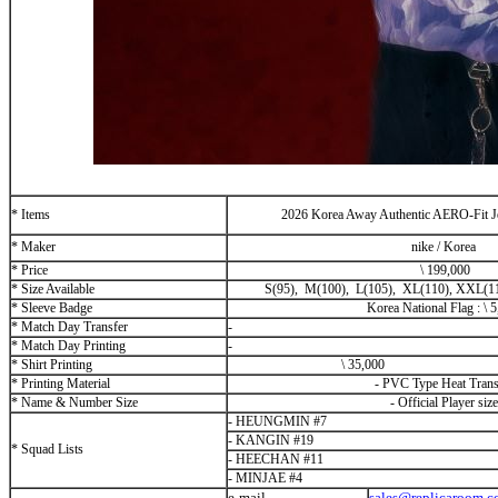
* Items
2026 Korea Away Authentic AERO-Fit Je
* Maker
nike / Korea
* Price
\
199,000
* Size Available
S(95), M(100), L(105), XL(110), XXL(1
* Sleeve Badge
Korea National Flag :
\
5
* Match Day
Transfer
-
* Match Day Printing
-
* Shirt Printing
\
35,000
* Printing Material
-
PVC Type Heat Trans
* Name & Number Size
-
Official Player size
- HEUNGMIN #7
- KANGIN #19
* Squad Lists
- HEECHAN #11
- MINJAE #4
e-mail
sales@replicaroom.