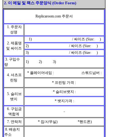
2. 이 메일 및 팩스 주문양식 (Order Form)
Replicaroom.com 주문서
1. 주문자
성명
1) / 싸이즈 (Size: )
2. 제품명
2) / 싸이즈 (Size: )
및 싸이즈
3) / 싸이즈 (Size: )
3. 구입수
1) 2) 3)
량
* 플레이어네임 : 스쿼드넘버 :
4. 셔츠프
린팅
* 프린팅 가격 :
* 슬리브뱃지 :
5. 슬리브
뱃지
* 뱃지가격 :
6. 구입금
-
액합계
7. 연락처
* 집/사무실) *핸드폰)
8. 배송지
주소