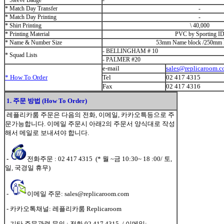
* Sleeve Badge
-
* Match Day
Transfer
-
* Match Day Printing
-
* Shirt Printing
\
40,000
* Printing Material
PVC by Sporting I
* Name & Number Size
53mm Name block /250mm
- BELLINGHAM # 10
* Squad Lists
- PALMER #20
e-mail
sales@replicaroom.
* How To Order
Tel
02 417 4315
Fax
02 417 4316
1. 주문 방법 (How To Order)
레플리카룸 주문은 다음의 전화, 이메일, 카카오특등으로 주
문가능합니다. 이메일 주문시 아래2의 주문서 양식대로 작성
해서 메일로 보내셔야 합니다.
-
전화주문 : 02 417 4315 (* 월 ~금 10:30~ 18 :00/ 토,
일, 국경일 휴무)
-
이메일 주문: sales@replicaroom.com
- 카카오톡채널: 레플리카룸 Replicaroom
- 기타 주문관련 문의 : 전화 02 417 4315 / 이메일: