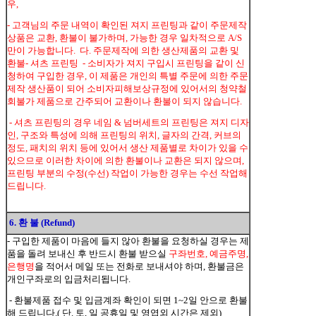
우,
- 고객님의 주문 내역이 확인된 져지 프린팅과 같이 주문제작
상품은 교환, 환불이 불가하며, 가능한 경우 일차적으로 A/S
만이 가능합니다. 다. 주문제작에 의한 생산제품의 교환 및
환불- 셔츠 프린팅 - 소비자가 져지 구입시 프린팅을 같이 신
청하여 구입한 경우, 이 제품은 개인의 특별 주문에 의한 주문
제작 생산품이 되어 소비자피해보상규정에 있어서의 청약철
회불가 제품으로 간주되어 교환이나 환불이 되지 않습니다.
- 셔츠 프린팅의 경우 네임 & 넘버세트의 프린팅은 져지 디자
인, 구조와 특성에 의해 프린팅의 위치, 글자의 간격, 커브의
정도, 패치의 위치 등에 있어서 생산 제품별로 차이가 있을 수
있으므로 이러한 차이에 의한 환불이나 교환은 되지 않으며,
프린팅 부분의 수정(수선) 작업이 가능한 경우는 수선 작업해
드립니다.
6. 환 불 (Refund)
- 구입한 제품이 마음에 들지 않아 환불을 요청하실 경우는 제
품을 돌려 보내신 후 반드시 환불 받으실
구좌번호, 예금주명,
은행명
을 적어서 메일 또는 전화로 보내셔야 하며, 환불금은
개인구좌로의 입금처리됩니다.
- 환불제품 접수 및 입금계좌 확인이 되면 1~2일 안으로 환불
해 드립니다.( 단. 토, 일 공휴일 및 영엽외 시간은 제외)