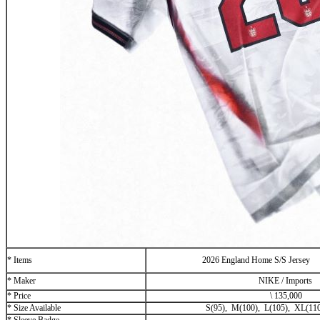
* Items
2026 England Home S/S Jersey
* Maker
NIKE / Imports
* Price
\
135,000
* Size Available
S(95), M(100), L(105), XL(11