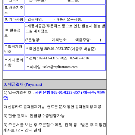
7. 연락처
* 집/사무실) *핸드폰)
8. 배송지주
소
9. 기타사항
- 입금자명: - 배송시요구사항:
- 제품미공급/주문취소 등으로 인한 환불시 환불 받
10. 환불정
으실 계좌정보
보
(*은행명: 계좌번호: 예금주명: )
* 입금계좌
* 국민은행 809-01-0233-357 (예금주 박봉준)
번호
* 전화 : 02-417-4315 / 팩스 : 02-417-4316
* 기타 문의
사항
* 이메일 : sales@replicaroom.com
3. 대금결재 (Payment)
1) 입금계좌번호 :
국민은행 809-01-0233-357 ( 예금주: 박봉
준)
2) 신용카드 원격결제가능- 핸드폰 문자 통한 원격결제창 제공
3) 현금 결제시 현금영수증발행가능
3) 주문서를 보낸 후 주문접수 메일, 전화 통보받은 후 지정된
계좌로 12 시간내 결제