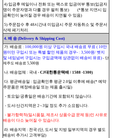
4) 입금후 메일이나 전화 또는 팩스로 입금여부 통보(입금자
명이 주문자명과 다를 경우 필히 통보) (*통보 지연시 입
금확인이 늦어질 경우 배송이 지연될 수 있음)
5) 주문접수 후 48시간내 미입금시 주문 자동취소 및 주문서
삭제 페기처리.
4. 배 송 (Delivery & Shipping Cost)
가. 배송료 :
100,000원 이상 구입시 국내 배송료 무료 ( 10만
원미만 구입시 또는 특별 할인 제품의 경우- : 3,500원/ 벳지
및 네임넘버 구입시는 구입금액애 상관없이 배송비 유료)
- 단
제주도 배송료 5,500원
나. 배송업체 : 국내 -
CJ대한통운택배 / 1588 -1300)
다. 평균배송일 : 입금확인후 평균 2.0일 이후에 배송(* 예약
주문품은 예정배송일 또는 제품 출시일)
- 토요일/공휴일은 배송기간에 포함되지 않습니다.
- 도서/산간지역은 2∼3일 정도 추가 소요됩니다.
- 불가항력적(일시품절, 제조사 상품수급 문제 등)인 사유로
배송이 다소 늦어질 수 있습니다.
라. 배송지역 : 전국 (단, 도서 및 지방 일부지역의 경우 별도
배송비 추가시 고객부담)